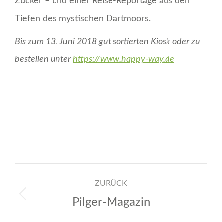
Zucker – und einer Reise-Reportage aus den
Tiefen des mystischen Dartmoors.
Bis zum 13. Juni 2018 gut sortierten Kiosk oder zu
bestellen unter
https://www.happy-way.de
Kommentarnavigation
ZURÜCK
Pilger-Magazin
Vorheriger
Beitrag: