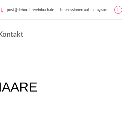
post@deborah-weinbuch.de
Impressionen auf Instagram:
Instag
page
opens
Kontakt
in
new
windo
HAARE