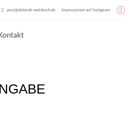
post@deborah-weinbuch.de
Impressionen auf Instagram:
Instag
page
opens
Kontakt
in
new
windo
INGABE