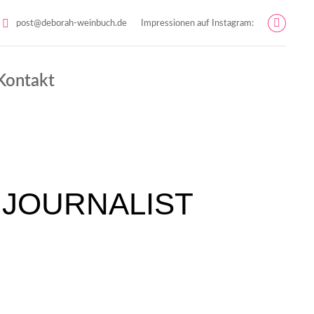
post@deborah-weinbuch.de
Impressionen auf Instagram:
Instag
page
opens
Kontakt
in
new
windo
NJOURNALIST