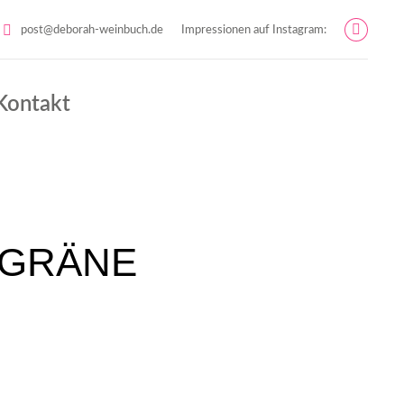
post@deborah-weinbuch.de
Impressionen auf Instagram:
Instag
page
opens
Kontakt
in
new
windo
IGRÄNE