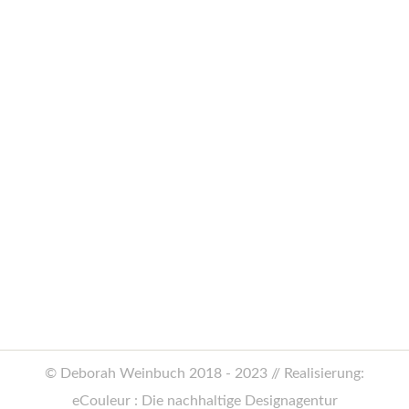
Die neue Happy Way ist da!
Allgemein
,
Neu-Erscheinungen
Von
CM
1. April 2018
Die neue Happy Way ist da! Mit meinen
Gedanken zu Familie und Kindheit, einer
Challenge für Sie …
© Deborah Weinbuch 2018 - 2023 // Realisierung:
eCouleur : Die nachhaltige Designagentur