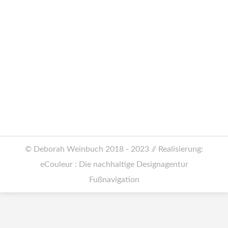
Detox your life
Allgemein
Von
Deborah Weinbuch
28. März 2019
Meine Tipps für ein unbeschwertes Leben
finden Sie in der Happy Way #19/2. Ob
Leber oder Liebesbeziehung – weniger
Ballast tut in allen Bereichen gut.
© Deborah Weinbuch 2018 - 2023 // Realisierung:
eCouleur : Die nachhaltige Designagentur
Fußnavigation