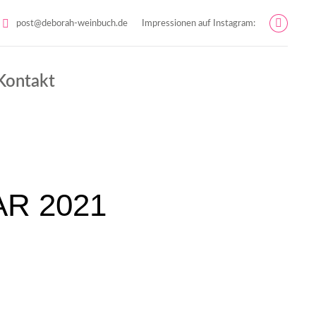
post@deborah-weinbuch.de
Impressionen auf Instagram:
Instag
page
opens
Kontakt
in
new
windo
R 2021