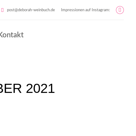
post@deborah-weinbuch.de
Impressionen auf Instagram:
Instag
page
opens
Kontakt
in
new
windo
ER 2021