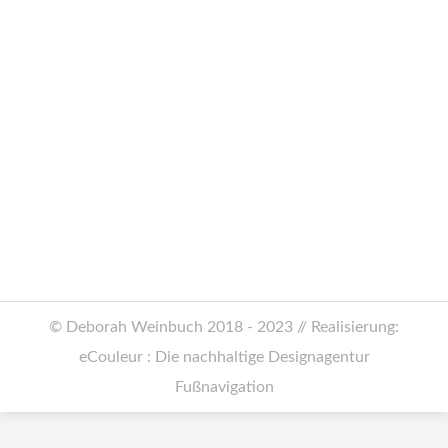
Detox your life
Allgemein
Von
Deborah Weinbuch
28. März 2019
Meine Tipps für ein unbeschwertes Leben
finden Sie in der Happy Way #19/2. Ob
Leber oder Liebesbeziehung – weniger
Ballast tut in allen Bereichen gut.
© Deborah Weinbuch 2018 - 2023 // Realisierung:
eCouleur : Die nachhaltige Designagentur
Fußnavigation