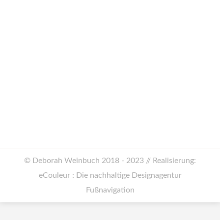
Detox & Schlank-Tipps
Allgemein
Von
Deborah Weinbuch
18. Februar 2019
Wie bauen wir Giftstoffe schneller ab?
Was gibt es bei einer Detox-Kur zu
beachten? Zu diesen und weiteren Fragen
habe ich die Redaktion SHAPE beraten.
© Deborah Weinbuch 2018 - 2023 // Realisierung:
eCouleur : Die nachhaltige Designagentur
Fußnavigation